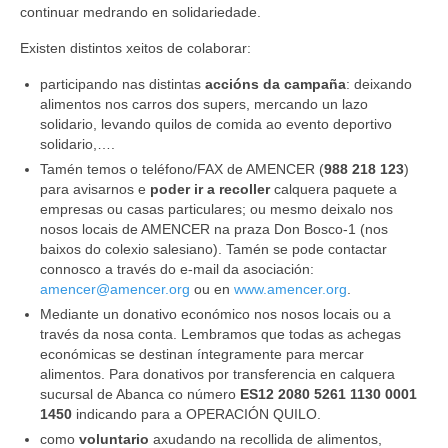
continuar medrando en solidariedade.
Existen distintos xeitos de colaborar:
participando nas distintas
accións da campaña
: deixando
alimentos nos carros dos supers, mercando un lazo
solidario, levando quilos de comida ao evento deportivo
solidario,….
Tamén temos o teléfono/FAX de AMENCER (
988 218 123
)
para avisarnos e
poder ir a recoller
calquera paquete a
empresas ou casas particulares; ou mesmo deixalo nos
nosos locais de AMENCER na praza Don Bosco-1 (nos
baixos do colexio salesiano). Tamén se pode contactar
connosco a través do e-mail da asociación:
amencer@amencer.org
ou en
www.amencer.org
.
Mediante un donativo económico nos nosos locais ou a
través da nosa conta. Lembramos que todas as achegas
económicas se destinan íntegramente para mercar
alimentos. Para donativos por transferencia en calquera
sucursal de Abanca co número
ES12 2080 5261 1130 0001
1450
indicando para a OPERACIÓN QUILO.
como
voluntario
axudando na recollida de alimentos,