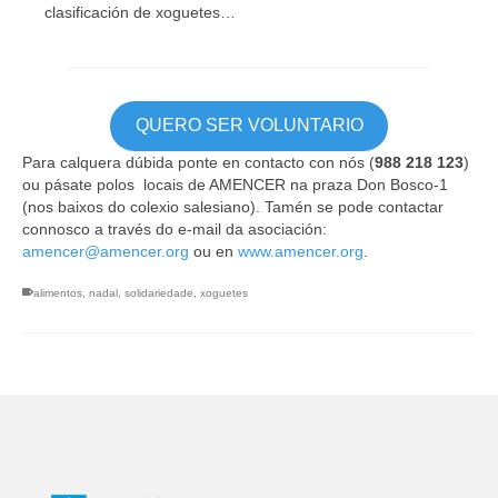
clasificación de xoguetes…
QUERO SER VOLUNTARIO
Para calquera dúbida ponte en contacto con nós (
988 218 123
)
ou pásate polos locais de AMENCER na praza Don Bosco-1
(nos baixos do colexio salesiano). Tamén se pode contactar
connosco a través do e-mail da asociación:
amencer@amencer.org
ou en
www.amencer.org
.
alimentos
,
nadal
,
solidariedade
,
xoguetes