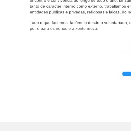
encontro e convivencia ao longo de todo o ano, lanza
tanto de carácter interno como externo, traballamos 
entidades públicas e privadas, relixiosas e laicas, 
Todo o que facemos, facémolo desde o voluntariado, d
por e para os nenos e a xente moza.