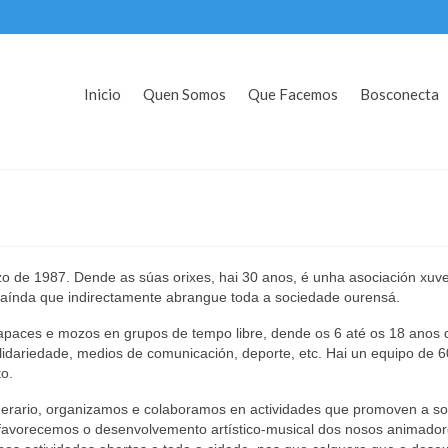
Inicio
Quen Somos
Que Facemos
Bosconecta
de 1987. Dende as súas orixes, hai 30 anos, é unha asociación xuven
, aínda que indirectamente abrangue toda a sociedade ourensá.
s e mozos en grupos de tempo libre, dende os 6 até os 18 anos de 
solidariedade, medios de comunicación, deporte, etc. Hai un equipo de
to.
nerario, organizamos e colaboramos en actividades que promoven a so
n, favorecemos o desenvolvemento artístico-musical dos nosos animado