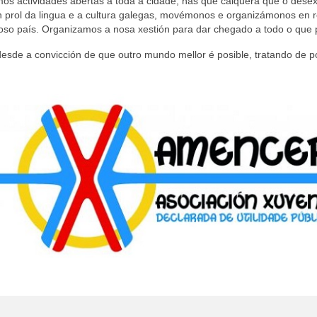
mos actividades abertas a toda a cidade, nas que calquera que o desex
en prol da lingua e a cultura galegas, movémonos e organizámonos en 
do noso país. Organizamos a nosa xestión para dar chegado a todo o qu
esde a convicción de que outro mundo mellor é posible, tratando de po