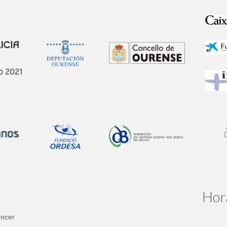
Hor
encer