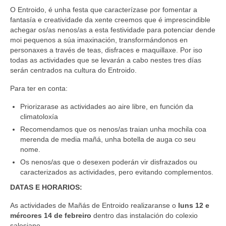
O Entroido, é unha festa que caracterízase por fomentar a
fantasía e creatividade da xente creemos que é imprescindible
achegar os/as nenos/as a esta festividade para potenciar dende
moi pequenos a súa imaxinación, transformándonos en
personaxes a través de teas, disfraces e maquillaxe. Por iso
todas as actividades que se levarán a cabo nestes tres días
serán centrados na cultura do Entroido.
Para ter en conta:
Priorizarase as actividades ao aire libre, en función da
climatoloxía
Recomendamos que os nenos/as traian unha mochila coa
merenda de media mañá, unha botella de auga co seu
nome.
Os nenos/as que o desexen poderán vir disfrazados ou
caracterizados as actividades, pero evitando complementos.
DATAS E HORARIOS:
As actividades de Mañás de Entroido realizaranse o
luns 12 e
mércores 14 de febreiro
dentro das instalación do colexio
salesiano.