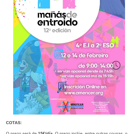
COTAS:
O prezo será de
15€/día
. O prezo inclúe, entre outras cousas
,
o