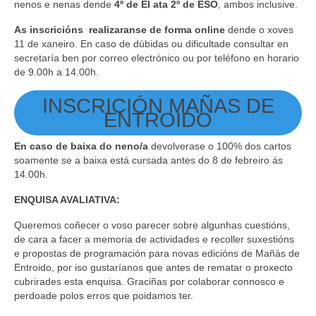
nenos e nenas dende
4º de EI ata 2º de ESO
, ambos inclusive.
As inscricións realizaranse de forma online
dende o xoves
11 de xaneiro. En caso de dúbidas ou dificultade consultar en
secretaría ben por correo electrónico ou por teléfono en horario
de 9.00h a 14.00h.
INSCRICIÓN MAÑAS DE
ENTROIDO
En caso de baixa do neno/a
devolverase o 100% dos cartos
soamente se a baixa está cursada antes do 8 de febreiro ás
14.00h.
ENQUISA AVALIATIVA:
Queremos coñecer o voso parecer sobre algunhas cuestións,
de cara a facer a memoria de actividades e recoller suxestións
e propostas de programación para novas edicións de Mañás de
Entroido, por iso gustaríanos que antes de rematar o proxecto
cubrirades esta enquisa. Graciñas por colaborar connosco e
perdoade polos erros que poidamos ter.