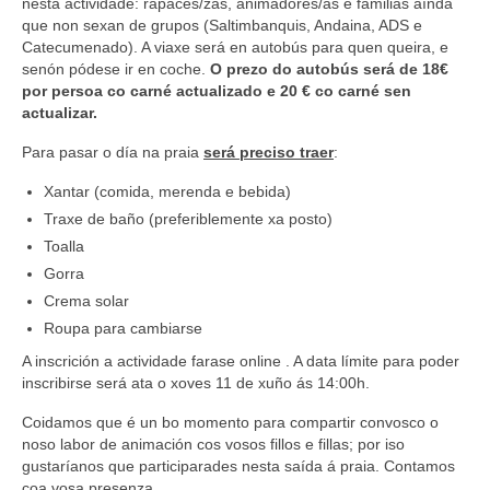
nesta actividade: rapaces/zas, animadores/as e familias aínda
que non sexan de grupos (Saltimbanquis, Andaina, ADS e
Catecumenado). A viaxe será en autobús para quen queira, e
senón pódese ir en coche.
O prezo do autobús será de 18€
por persoa co carné actualizado e 20 € co carné sen
actualizar.
Para pasar o día na praia
será preciso traer
:
Xantar (comida, merenda e bebida)
Traxe de baño (preferiblemente xa posto)
Toalla
Gorra
Crema solar
Roupa para cambiarse
A inscrición a actividade farase online . A data límite para poder
inscribirse será ata o xoves 11 de xuño ás 14:00h.
Coidamos que é un bo momento para compartir convosco o
noso labor de animación cos vosos fillos e fillas; por iso
gustaríanos que participarades nesta saída á praia. Contamos
coa vosa presenza.