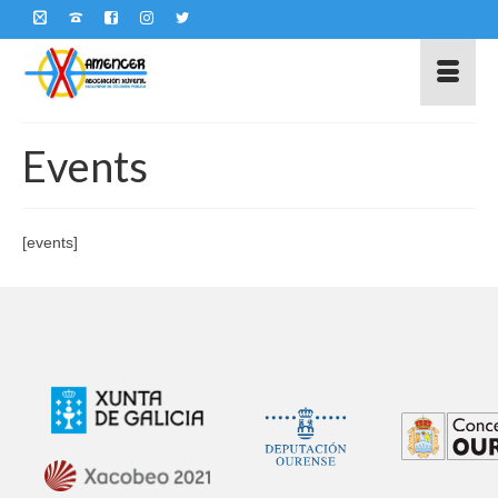
Events
[events]