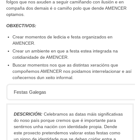
folgos que nos axuden a seguir camiñando con ilusión e en
compaña dos demais é o camiño polo que dende AMENCER
optamos.
OBXECTIVOS:
Crear momentos de ledicia e festa organizados en
AMENCER.
Crear un ambiente en que a festa estea integrada na
cotidianidade de AMENCER.
Buscar momentos nos que as distintas xeracións que
compoñemos AMENCER nos poidamos interrelacionar e así
coñecernos dun xeito informal.
Festas Galegas
DESCRICIÓN:
Celebramos as datas máis significativas
do noso país porque cremos que é importante para
sentirnos unha nación con identidade propia. Dende
este proxecto pretendemos valorar estas festas como
un signo de identidade que se deben coidar entre a