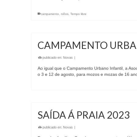
campamento
,
niños
,
Tempo libre
CAMPAMENTO URBAN
publicado en:
Novas
|
Ao igual que o Campamento Urbano Infantil, a Aso
o 3 e 12 de agosto, para mozos e mozas de 16 a
SAÍDA Á PRAIA 2023
publicado en:
Novas
|