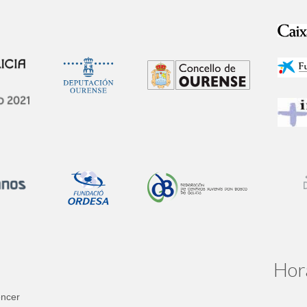
Hor
encer