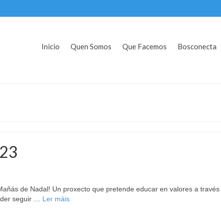
Inicio
Quen Somos
Que Facemos
Bosconecta
023
ás de Nadal! Un proxecto que pretende educar en valores a través d
 poder seguir …
Ler máis