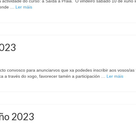
 actividade do curso: a Saída á Praia. O vindeiro sábado 10 de xuño i
 dende …
Ler máis
2023
cto convosco para anunciarvos que xa podedes inscribir aos vosos/as f
a a través do xogo, favorecer tamén a participación …
Ler máis
uño 2023