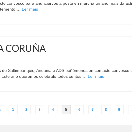
acto convosco para anunciarvos a posta en marcha un ano máis da acti
retemento …
Ler máis
 A CORUÑA
s de Saltimbanquis, Andaina e ADS poñémonos en contacto convosco c
a. Este ano queremos celebralo todos xuntos …
Ler máis
«
1
2
3
4
5
6
7
8
9