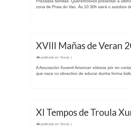
Prezadas familias: Querémosvos presentar a última
zona de Praia do Vao. Ás 10:30h sairá o autobús
XVIII Mañas de Veran 
publicado en:
Novas
|
A Asociación Xuvenil Amencer vólvese pór en conta
que nace co obxectivo de educar dunha forma lúdic
XI Tempos de Troula X
publicado en:
Novas
|