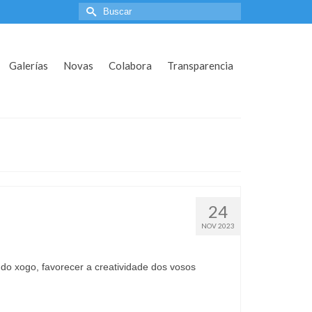
Search
for:
Galerías
Novas
Colabora
Transparencia
24
NOV 2023
o xogo, favorecer a creatividade dos vosos