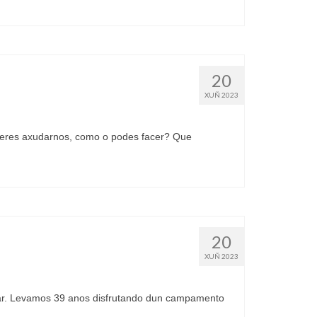
20
XUÑ 2023
res axudarnos, como o podes facer? Que
20
XUÑ 2023
par. Levamos 39 anos disfrutando dun campamento