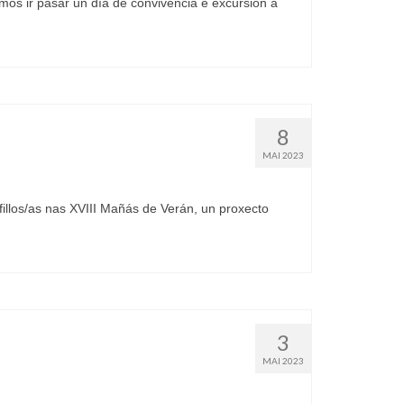
mos ir pasar un día de convivencia e excursión á
8
MAI 2023
illos/as nas XVIII Mañás de Verán, un proxecto
3
MAI 2023